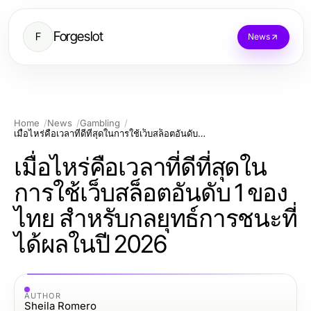
Forgeslot
F
News
Home
News
Gambling
เมื่อไหร่คือเวลาที่ดีที่สุดในการใช้เว็บสล็อตอันดับ 1 ของไทย สำหรับกลยุทธ์การชนะที่ได้ผลในปี 2026
เมื่อไหร่คือเวลาที่ดีที่สุดใน
การใช้เว็บสล็อตอันดับ 1 ของ
ไทย สำหรับกลยุทธ์การชนะที่
ได้ผลในปี 2026
AUTHOR
Sheila Romero