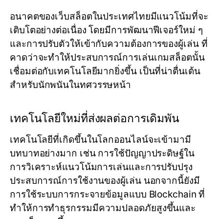
อนาคตของเว็บสล็อตในประเทศไทยมีแนวโน้มที่จะ
เติบโตอย่างต่อเนื่อง โดยมีการพัฒนาฟีเจอร์ใหม่ ๆ
และการปรับตัวให้เข้ากับความต้องการของผู้เล่น ที่
คาดว่าจะทำให้ประสบการณ์การเล่นเกมสล็อตนั้น
เชื่อมต่อกับเทคโนโลยีมากยิ่งขึ้น เป็นที่น่าตื่นเต้น
สำหรับนักพนันในทศวรรษหน้า
เทคโนโลยีใหม่ที่ส่งผลต่อการเดิมพัน
เทคโนโลยีที่เกิดขึ้นในโลกออนไลน์จะเข้ามามี
บทบาทอย่างมาก เช่น การใช้ปัญญาประดิษฐ์ใน
การวิเคราะห์แนวโน้มการเล่นและการปรับปรุง
ประสบการณ์การใช้งานของผู้เล่น นอกจากนี้ยังมี
การใช้ระบบการกระจายข้อมูลแบบ Blockchain ที่
ทำให้การทำธุรกรรมมีความปลอดภัยสูงขึ้นและ