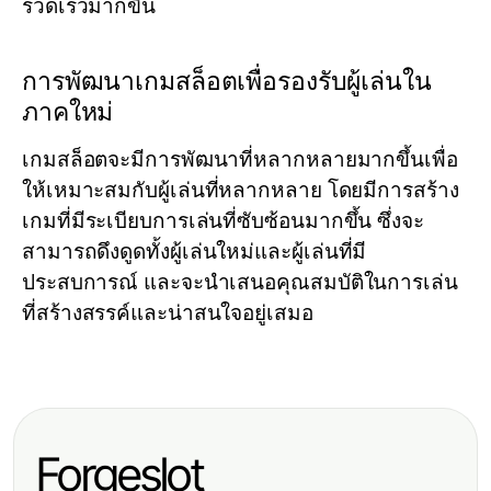
รวดเร็วมากขึ้น
การพัฒนาเกมสล็อตเพื่อรองรับผู้เล่นใน
ภาคใหม่
เกมสล็อตจะมีการพัฒนาที่หลากหลายมากขึ้นเพื่อ
ให้เหมาะสมกับผู้เล่นที่หลากหลาย โดยมีการสร้าง
เกมที่มีระเบียบการเล่นที่ซับซ้อนมากขึ้น ซึ่งจะ
สามารถดึงดูดทั้งผู้เล่นใหม่และผู้เล่นที่มี
ประสบการณ์ และจะนำเสนอคุณสมบัติในการเล่น
ที่สร้างสรรค์และน่าสนใจอยู่เสมอ
Forgeslot