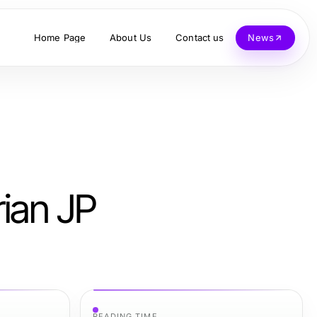
Home Page
About Us
Contact us
News
rian JP
READING TIME