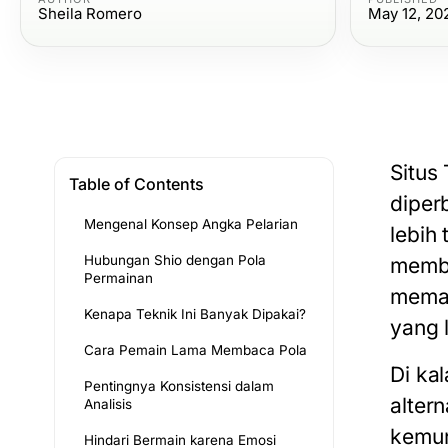
Sheila Romero
May 12, 20
Situs
Table of Contents
diper
Mengenal Konsep Angka Pelarian
lebih
Hubungan Shio dengan Pola
membu
Permainan
memad
Kenapa Teknik Ini Banyak Dipakai?
yang l
Cara Pemain Lama Membaca Pola
Di ka
Pentingnya Konsistensi dalam
alter
Analisis
kemun
Hindari Bermain karena Emosi