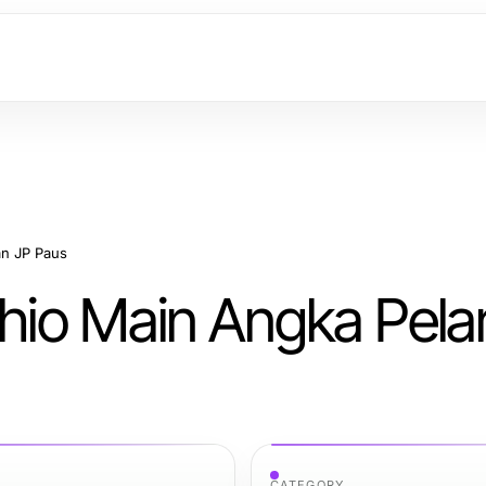
an JP Paus
Shio Main Angka Pela
CATEGORY