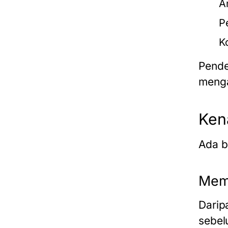
A
P
K
Pende
menga
Ken
Ada b
Memb
Darip
sebel