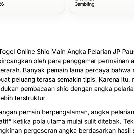
26
Gambling
 Togel Online Shio Main Angka Pelarian JP Pau
bincangkan oleh para penggemar permainan a
 terarah. Banyak pemain lama percaya bahwa
at peluang terasa semakin tipis. Karena itu,
ukan pembacaan shio dengan angka pelaria
ebih terstruktur.
langan pemain berpengalaman, angka pelarian 
natif” ketika pola utama mulai sulit ditebak. 
gkinan pergeseran angka berdasarkan hasil 