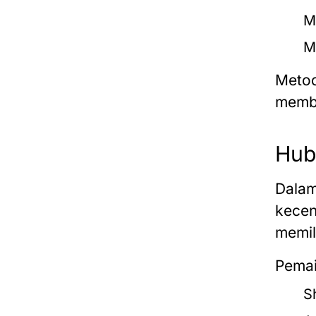
M
M
Metod
memba
Hub
Dalam
kecen
memil
Pemai
S