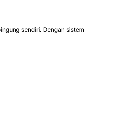
ingung sendiri. Dengan sistem