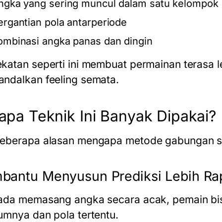
ngka yang sering muncul dalam satu kelompok
ergantian pola antarperiode
ombinasi angka panas dan dingin
katan seperti ini membuat permainan terasa le
ndalkan feeling semata.
apa Teknik Ini Banyak Dipakai?
eberapa alasan mengapa metode gabungan shi
antu Menyusun Prediksi Lebih Ra
ada memasang angka secara acak, pemain bis
umnya dan pola tertentu.