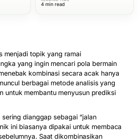
4
min read
s menjadi topik yang ramai
ngka yang ingin mencari pola bermain
 menebak kombinasi secara acak hanya
 muncul berbagai metode analisis yang
n untuk membantu menyusun prediksi
sering dianggap sebagai “jalan
Teknik ini biasanya dipakai untuk membaca
sebelumnya. Saat dikombinasikan