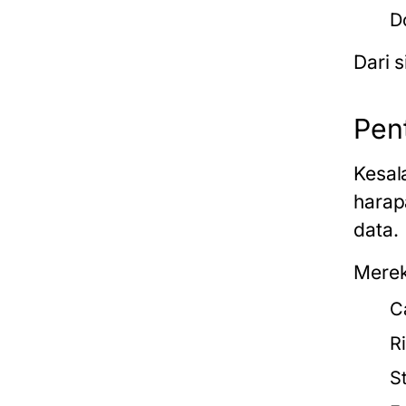
D
Dari 
Pen
Kesal
harap
data.
Merek
C
R
S