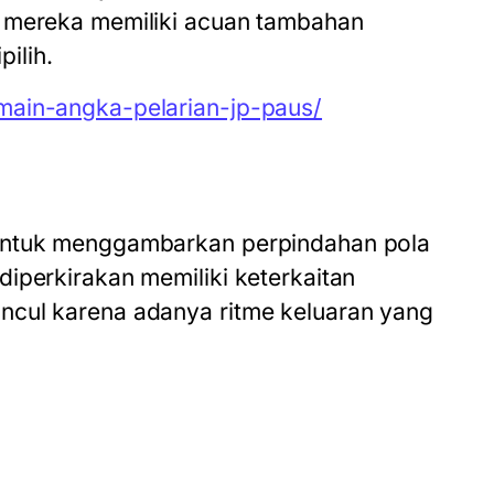
a mereka memiliki acuan tambahan
ilih.
main-angka-pelarian-jp-paus/
 untuk menggambarkan perpindahan pola
iperkirakan memiliki keterkaitan
ncul karena adanya ritme keluaran yang