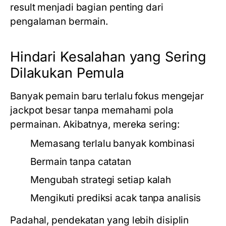
result menjadi bagian penting dari
pengalaman bermain.
Hindari Kesalahan yang Sering
Dilakukan Pemula
Banyak pemain baru terlalu fokus mengejar
jackpot besar tanpa memahami pola
permainan. Akibatnya, mereka sering:
Memasang terlalu banyak kombinasi
Bermain tanpa catatan
Mengubah strategi setiap kalah
Mengikuti prediksi acak tanpa analisis
Padahal, pendekatan yang lebih disiplin