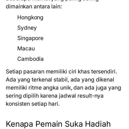
dimainkan antara lain:
Hongkong
Sydney
Singapore
Macau
Cambodia
Setiap pasaran memiliki ciri khas tersendiri.
Ada yang terkenal stabil, ada yang dikenal
memiliki ritme angka unik, dan ada juga yang
sering dipilih karena jadwal result-nya
konsisten setiap hari.
Kenapa Pemain Suka Hadiah