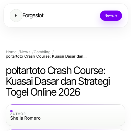
Forgeslot
F
News
Home
News
Gambling
poltartoto Crash Course: Kuasai Dasar dan Strategi Togel Online 2026
poltartoto Crash Course:
Kuasai Dasar dan Strategi
Togel Online 2026
AUTHOR
Sheila Romero