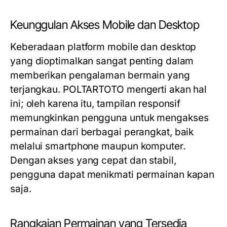
Keunggulan Akses Mobile dan Desktop
Keberadaan platform mobile dan desktop
yang dioptimalkan sangat penting dalam
memberikan pengalaman bermain yang
terjangkau. POLTARTOTO mengerti akan hal
ini; oleh karena itu, tampilan responsif
memungkinkan pengguna untuk mengakses
permainan dari berbagai perangkat, baik
melalui smartphone maupun komputer.
Dengan akses yang cepat dan stabil,
pengguna dapat menikmati permainan kapan
saja.
Rangkaian Permainan yang Tersedia