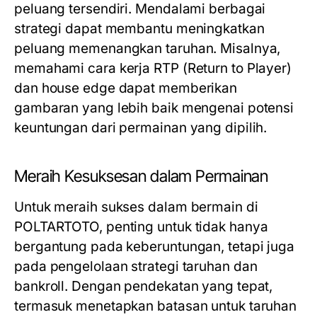
peluang tersendiri. Mendalami berbagai
strategi dapat membantu meningkatkan
peluang memenangkan taruhan. Misalnya,
memahami cara kerja RTP (Return to Player)
dan house edge dapat memberikan
gambaran yang lebih baik mengenai potensi
keuntungan dari permainan yang dipilih.
Meraih Kesuksesan dalam Permainan
Untuk meraih sukses dalam bermain di
POLTARTOTO, penting untuk tidak hanya
bergantung pada keberuntungan, tetapi juga
pada pengelolaan strategi taruhan dan
bankroll. Dengan pendekatan yang tepat,
termasuk menetapkan batasan untuk taruhan