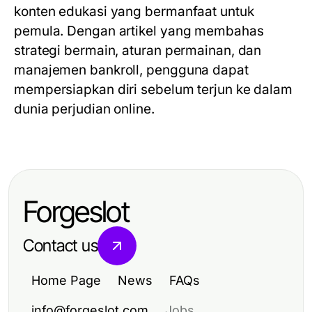
konten edukasi yang bermanfaat untuk
pemula. Dengan artikel yang membahas
strategi bermain, aturan permainan, dan
manajemen bankroll, pengguna dapat
mempersiapkan diri sebelum terjun ke dalam
dunia perjudian online.
Forgeslot
Contact us
Home Page
News
FAQs
info@forgeslot.com
Jobs