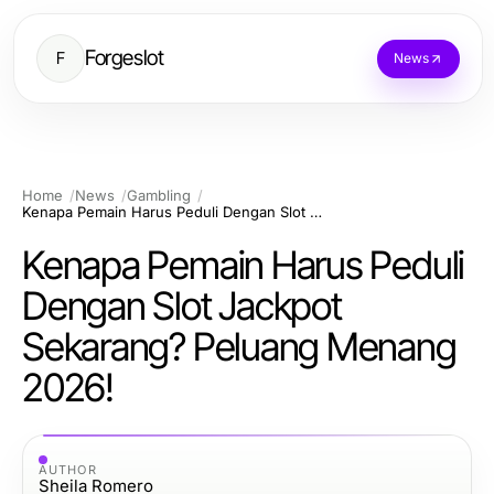
Forgeslot
F
News
Home
News
Gambling
Kenapa Pemain Harus Peduli Dengan Slot Jackpot Sekarang? Peluang Menang 2026!
Kenapa Pemain Harus Peduli
Dengan Slot Jackpot
Sekarang? Peluang Menang
2026!
AUTHOR
Sheila Romero