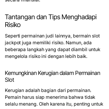
Tantangan dan Tips Menghadapi
Risiko
Seperti permainan judi lainnya, bermain slot
jackpot juga memiliki risiko. Namun, ada
beberapa langkah yang dapat diambil untuk
mengelola risiko ini dengan lebih baik.
Kemungkinan Kerugian dalam Permainan
Slot
Kerugian adalah bagian dari permainan.
Pemain harus siap menerima bahwa tidak
selalu menang. Oleh karena itu, penting untuk