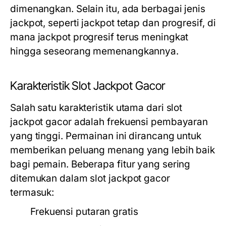
dimenangkan. Selain itu, ada berbagai jenis
jackpot, seperti jackpot tetap dan progresif, di
mana jackpot progresif terus meningkat
hingga seseorang memenangkannya.
Karakteristik Slot Jackpot Gacor
Salah satu karakteristik utama dari slot
jackpot gacor adalah frekuensi pembayaran
yang tinggi. Permainan ini dirancang untuk
memberikan peluang menang yang lebih baik
bagi pemain. Beberapa fitur yang sering
ditemukan dalam slot jackpot gacor
termasuk:
Frekuensi putaran gratis