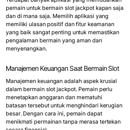
pemain untuk bermain slot jackpot kapan saja
dan di mana saja. Memilih aplikasi yang
memiliki ulasan positif dan fitur keamanan
yang baik sangat penting untuk memastikan
pengalaman bermain yang aman dan
menyenangkan.
Manajemen Keuangan Saat Bermain Slot
Manajemen keuangan adalah aspek krusial
dalam bermain slot jackpot. Pemain perlu
menetapkan anggaran dan mematuhi
batasan tersebut untuk menghindari kerugian
besar. Dengan cara ini, pemain dapat
menikmati permainan tanpa merasa tertekan
secara finansial.