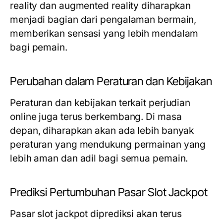
reality dan augmented reality diharapkan
menjadi bagian dari pengalaman bermain,
memberikan sensasi yang lebih mendalam
bagi pemain.
Perubahan dalam Peraturan dan Kebijakan
Peraturan dan kebijakan terkait perjudian
online juga terus berkembang. Di masa
depan, diharapkan akan ada lebih banyak
peraturan yang mendukung permainan yang
lebih aman dan adil bagi semua pemain.
Prediksi Pertumbuhan Pasar Slot Jackpot
Pasar slot jackpot diprediksi akan terus