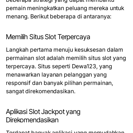
pemain meningkatkan peluang mereka untuk
menang. Berikut beberapa di antaranya:
Memilih Situs Slot Terpercaya
Langkah pertama menuju kesuksesan dalam
permainan slot adalah memilih situs slot yang
terpercaya. Situs seperti Dewa123, yang
menawarkan layanan pelanggan yang
responsif dan banyak pilihan permainan,
sangat direkomendasikan.
Aplikasi Slot Jackpot yang
Direkomendasikan
Terdapat banyak aplikasi yang memudahkan