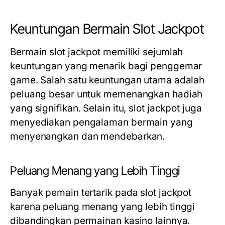
Keuntungan Bermain Slot Jackpot
Bermain slot jackpot memiliki sejumlah
keuntungan yang menarik bagi penggemar
game. Salah satu keuntungan utama adalah
peluang besar untuk memenangkan hadiah
yang signifikan. Selain itu, slot jackpot juga
menyediakan pengalaman bermain yang
menyenangkan dan mendebarkan.
Peluang Menang yang Lebih Tinggi
Banyak pemain tertarik pada slot jackpot
karena peluang menang yang lebih tinggi
dibandingkan permainan kasino lainnya.