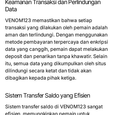
Keamanan Transaksi dan Perlindungan
Data
VENOM123 memastikan bahwa setiap
transaksi yang dilakukan oleh pemain adalah
aman dan terlindungi. Dengan menggunakan
metode pembayaran terpercaya dan enkripsi
data yang canggih, pemain dapat melakukan
deposit dan penarikan tanpa khawatir. Selain
itu, semua data yang dikumpulkan oleh situs
dilindungi secara ketat dan tidak akan
dibagikan kepada pihak ketiga.
Sistem Transfer Saldo yang Efisien
Sistem transfer saldo di VENOM123 sangat
efisien, memungkinkan pemain untuk