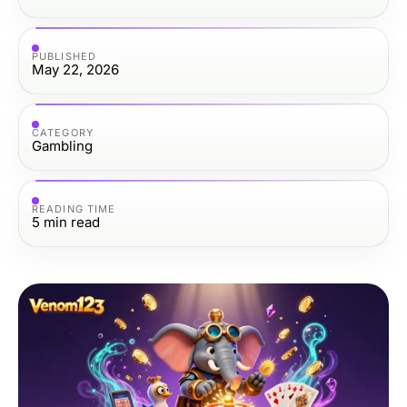
PUBLISHED
May 22, 2026
CATEGORY
Gambling
READING TIME
5
min read