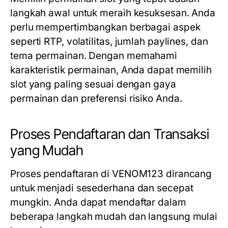
langkah awal untuk meraih kesuksesan. Anda
perlu mempertimbangkan berbagai aspek
seperti RTP, volatilitas, jumlah paylines, dan
tema permainan. Dengan memahami
karakteristik permainan, Anda dapat memilih
slot yang paling sesuai dengan gaya
permainan dan preferensi risiko Anda.
Proses Pendaftaran dan Transaksi
yang Mudah
Proses pendaftaran di VENOM123 dirancang
untuk menjadi sesederhana dan secepat
mungkin. Anda dapat mendaftar dalam
beberapa langkah mudah dan langsung mulai