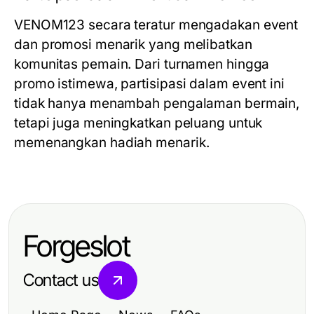
VENOM123 secara teratur mengadakan event
dan promosi menarik yang melibatkan
komunitas pemain. Dari turnamen hingga
promo istimewa, partisipasi dalam event ini
tidak hanya menambah pengalaman bermain,
tetapi juga meningkatkan peluang untuk
memenangkan hadiah menarik.
Forgeslot
Contact us