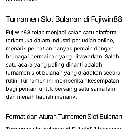
Turnamen Slot Bulanan di Fujiwin88
Fujiwin88 telah menjadi salah satu platform
terkemuka dalam industri perjudian online,
menarik perhatian banyak pemain dengan
berbagai permainan yang ditawarkan. Salah
satu acara yang paling dinanti adalah
turnamen slot bulanan yang diadakan secara
rutin. Turnamen ini memberikan kesempatan
bagi pemain untuk bersaing satu sama lain
dan meraih hadiah menarik.
Format dan Aturan Turnamen Slot Bulanan