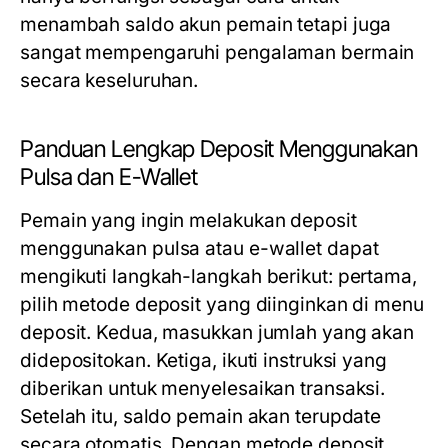
menambah saldo akun pemain tetapi juga
sangat mempengaruhi pengalaman bermain
secara keseluruhan.
Panduan Lengkap Deposit Menggunakan
Pulsa dan E-Wallet
Pemain yang ingin melakukan deposit
menggunakan pulsa atau e-wallet dapat
mengikuti langkah-langkah berikut: pertama,
pilih metode deposit yang diinginkan di menu
deposit. Kedua, masukkan jumlah yang akan
didepositokan. Ketiga, ikuti instruksi yang
diberikan untuk menyelesaikan transaksi.
Setelah itu, saldo pemain akan terupdate
secara otomatis. Dengan metode deposit