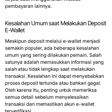
pembayaran lainnya.
Kesalahan Umum saat Melakukan Deposit
E-Wallet
Meskipun deposit melalui e-wallet menjadi
semakin populer, ada beberapa kesalahan
umum yang sering dilakukan pemain. Salah
satunya adalah memasukkan informasi yang
salah atau tidak lengkap saat melakukan
transaksi. Kesalahan ini dapat menyebabkan
proses deposit tertunda atau bahkan gagal.
Oleh karena itu, penting untuk memeriksa
semua detail sebelum menyelesaikan
transaksi dan memastikan akun e-wallet
terverifikasi.