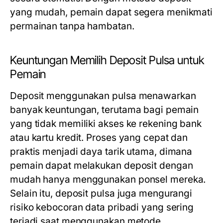
yang mudah, pemain dapat segera menikmati
permainan tanpa hambatan.
Keuntungan Memilih Deposit Pulsa untuk
Pemain
Deposit menggunakan pulsa menawarkan
banyak keuntungan, terutama bagi pemain
yang tidak memiliki akses ke rekening bank
atau kartu kredit. Proses yang cepat dan
praktis menjadi daya tarik utama, dimana
pemain dapat melakukan deposit dengan
mudah hanya menggunakan ponsel mereka.
Selain itu, deposit pulsa juga mengurangi
risiko kebocoran data pribadi yang sering
terjadi saat menggunakan metode