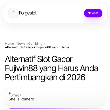
Forgeslot
F
News
Home
News
Gambling
Alternatif Slot Gacor Fujiwin88 yang Harus Anda Pertimbangkan di 2026
Alternatif Slot Gacor
Fujiwin88 yang Harus Anda
Pertimbangkan di 2026
AUTHOR
Sheila Romero